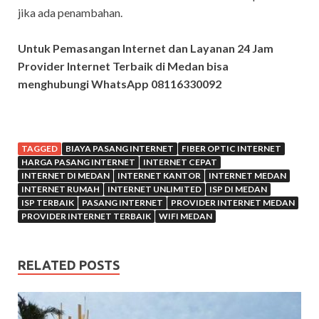
jika ada penambahan.
Untuk Pemasangan Internet dan Layanan 24 Jam
Provider Internet Terbaik di Medan bisa
menghubungi WhatsApp 08116330092
TAGGED
BIAYA PASANG INTERNET
FIBER OPTIC INTERNET
HARGA PASANG INTERNET
INTERNET CEPAT
INTERNET DI MEDAN
INTERNET KANTOR
INTERNET MEDAN
INTERNET RUMAH
INTERNET UNLIMITED
ISP DI MEDAN
ISP TERBAIK
PASANG INTERNET
PROVIDER INTERNET MEDAN
PROVIDER INTERNET TERBAIK
WIFI MEDAN
RELATED POSTS