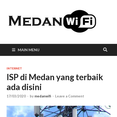
Int
WiF
Me
MAIN MENU
INTERNET
ISP di Medan yang terbaik
ada disini
17/03/2020
-
by
medanwifi
-
Leave a Comment