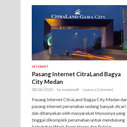
INTERNET
Pasang Internet CitraLand Bagya
City Medan
08/06/2020
-
by
medanwifi
-
Leave a Comment
Pasang Internet CitraLand Bagya City Medan da
pasang internet perumahan sedang banyak dicari
dan ditanyakan oleh masyarakat khususnya yang
tinggal dikomplek perumahan untuk mendukung
kebutuhan Work From Home dan Belajar …