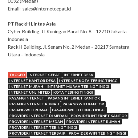
0092 (Medan)
Email :
sales@internetcepat.id
PT RackH Lintas Asia
Cyber Building, Jl. Kuningan Barat No. 8 – 12710 Jakarta –
Indonesia
RackH Building, Jl. Senam No. 2 Medan – 20217 Sumatera
Utara – Indonesia
TAGGED
INTERNET CEPAT
INTERNET DESA
INTERNET KANTOR DESA
INTERNET KOTA TEBING TINGGI
INTERNET MURAH
INTERNET MURAH TEBING TINGGI
INTERNET UNLIMITED
KOTA TEBING TINGGI
PASANG INTERNET
PASANG INTERNET KANTOR
PASANG INTERNET RUMAH
PASANG WIFI KANTOR
PASANG WIFI RUMAH
PASANG WIFI TEBING TINGGI
PROVIDER INTERNET DI MEDAN
PROVIDER INTERNET KANTOR
PROVIDER INTERNET MEDAN
PROVIDER INTERNET RUMAH
PROVIDER INTERNET TEBING TINGGI
PROVIDER INTERNET TERBAIK
PROVIDER WIFI TEBING TINGGI