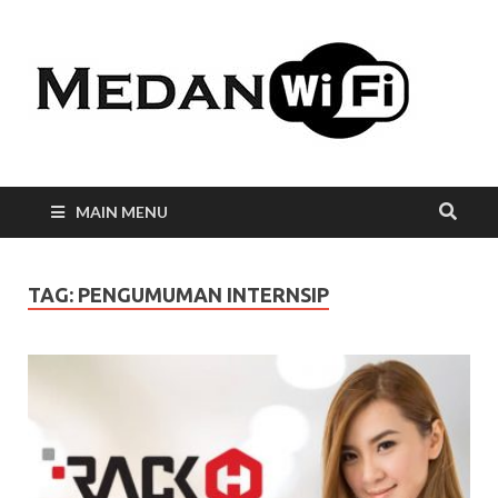
Int
WiF
Me
MAIN MENU
TAG:
PENGUMUMAN INTERNSIP