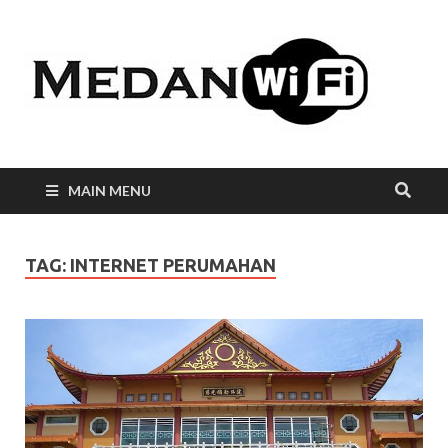
Int
WiF
Me
MAIN MENU
TAG:
INTERNET PERUMAHAN