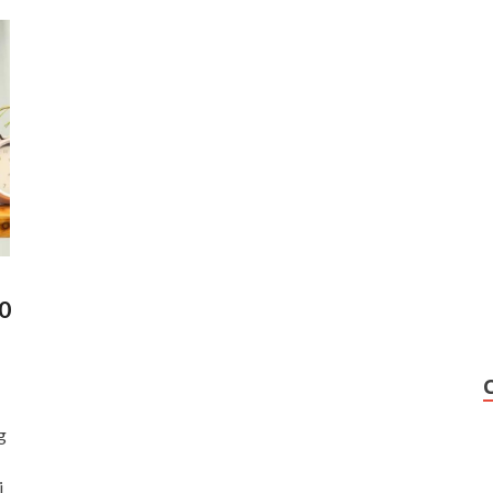
0
g
i